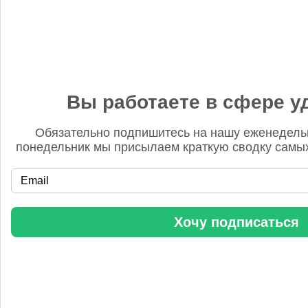
Бгг
14 ноября 2025, 12:25
Удобрять надо ВСЮ землю. Иначе хрен что вырастет.
Доэкономитесь, иккономисты.
Вы работаете в сфере у
Обязательно подпишитесь на нашу еженедель
понедельник мы присылаем краткую сводку самых
«Когнитив Пилот» представил робота для экспресс-анализа
почвы
Хочу подписаться