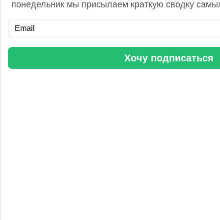
понедельник мы присылаем краткую сводку самых
«Уралхим» стал участником конференции «Разнотоннажная
Хочу подписаться
химия 2025»
Анастасия
5 сентября 2025, 11:25
Любопытная практика Уралхим - присваивать результаты
чужого труда. Напоминаю Fertilizer Daily и Уралхиму, что
использование изображений без разрешения является
нарушением авторских прав. Просьба связаться со мной для
урегулирования данного вопроса в досудебном порядке.