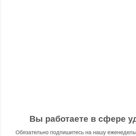
«Когнитив Пилот» представил робота для экспресс-анализа
почвы
Редакция FD
5 сентября 2025, 12:45
Анастасия, добрый день! Фото в материале заменили. В
данном случае изображение было предоставлено
непосредственно ньюсмейкером и не проверялось на предмет
авторского права. Редакция Fertilizer Daily
Вы работаете в сфере у
Обязательно подпишитесь на нашу еженедель