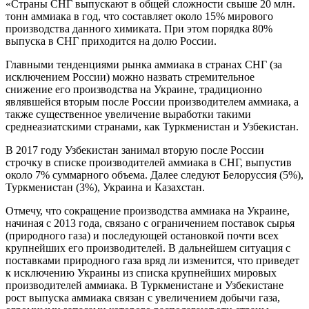
«Страны СНГ выпускают в общей сложности свыше 20 млн.
тонн аммиака в год, что составляет около 15% мирового
производства данного химиката. При этом порядка 80%
выпуска в СНГ приходится на долю России.
Главными тенденциями рынка аммиака в странах СНГ (за
исключением России) можно назвать стремительное
снижение его производства на Украине, традиционно
являвшейся вторым после России производителем аммиака, а
также существенное увеличение выработки такими
среднеазиатскими странами, как Туркменистан и Узбекистан.
В 2017 году Узбекистан занимал вторую после России
строчку в списке производителей аммиака в СНГ, выпустив
около 7% суммарного объема. Далее следуют Белоруссия (5%),
Туркменистан (3%), Украина и Казахстан.
Отмечу, что сокращение производства аммиака на Украине,
начиная с 2013 года, связано с ограничением поставок сырья
(природного газа) и последующей остановкой почти всех
крупнейших его производителей. В дальнейшем ситуация с
поставками природного газа вряд ли изменится, что приведет
к исключению Украины из списка крупнейших мировых
производителей аммиака. В Туркменистане и Узбекистане
рост выпуска аммиака связан с увеличением добычи газа,