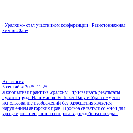
«Уралхим» стал участником конференции «Разнотоннажная
химия 2025»
Анастасия
5 сентября 2025, 11:25
Любопытная практика Уралхим - присваивать результаты
чужого труда. Напоминаю Fertilizer Daily и Уралхиму, что
использование изображений без разрешения является
нарушением авторских прав. Просьба связаться со мной для
урегулирования данного вопроса в досудебном порядке.