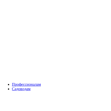
Skip
to
content
Профессионалам
Садоводам