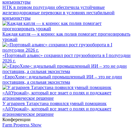
НТК в первом полугодии обеспечила устойчивые
железнодорожные перевозки в условиях нестабильной
конъюнктуры
Каждая капля — к корню: как полив помогает прогнозировать
урожай
«Портовый альянс» сохранил рост грузооборота в I полугодии
2026 г.
«ЕвроХим»: идеальный промышленный ИИ – это не один
поставщик, а сильная экосистема
У аграриев Татарстана появился умный помощник
«АйУрожай», который все знает о полях и подскажет
агрономическое решение
Конференции
Farm Progress Show