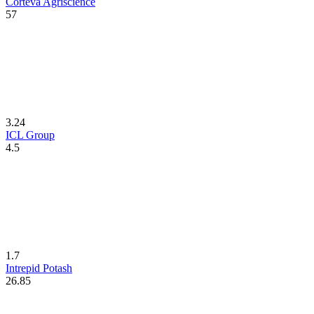
Corteva Agriscience
57
3.24
ICL Group
4.5
1.7
Intrepid Potash
26.85