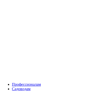
Skip
to
content
Профессионалам
Садоводам