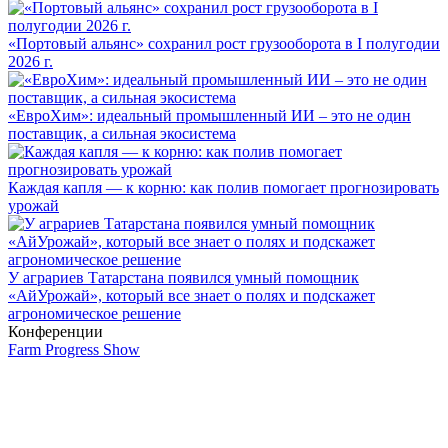
«Портовый альянс» сохранил рост грузооборота в I полугодии
2026 г.
«ЕвроХим»: идеальный промышленный ИИ – это не один
поставщик, а сильная экосистема
Каждая капля — к корню: как полив помогает прогнозировать
урожай
У аграриев Татарстана появился умный помощник
«АйУрожай», который все знает о полях и подскажет
агрономическое решение
Конференции
Farm Progress Show