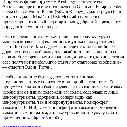
В проекте, финансируемым Kentucky Corn Growers
Association, британские почвоведы из Grain and Forage Center
of Excellence Эдвин Ритчи (Edwin Ritchey), Джон Гроув (John
Grove) и Джош МакГрат (Josh McGrath) намерены
протестировать целый ряд стартовых удобрений, прежде чем
определить лучший продукт.
«Это исследование поможет производителям кукурузы
максимизировать эффективность в уникальных условиях
штата Кентукки. Мы надеемся определить, дают ли более
дорогие продукты большую урожайность по сравнению со
своими более дешевыми аналогами, а также то, какие условия
сева получают наибольшую отдачу от стартовых удобрений»,
— отметил Эдвин Ритчи.
Особое внимание будет уделено уплотненному
внутрипочвенному горизонту в западной части штата. В
процессе испытаний будет изучена эффективность стартовых
удобрений с низким содержанием солей, содержащих лишь
макронутриенты, удобрений, содержащих как
макронутриенты, так и микронутриенты, полифосфат
аммония (10-34-0), смесь полифосфата аммония с мочевино-
аммониевым нитратом, а также урожайность кукурузы без
применения удобрений вообще.