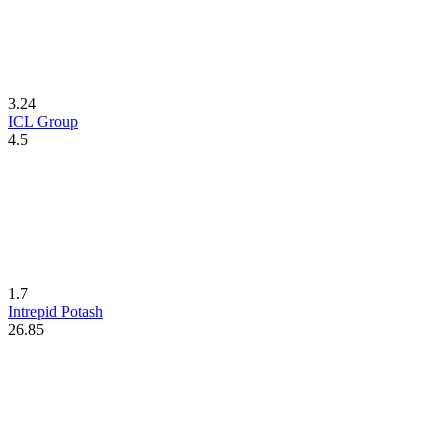
3.24
ICL Group
4.5
1.7
Intrepid Potash
26.85