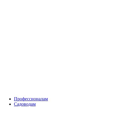
Skip
to
content
Профессионалам
Садоводам