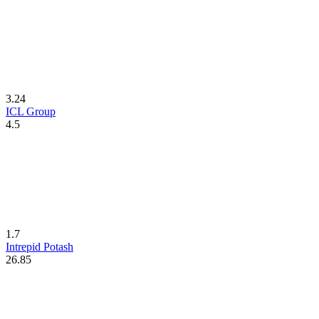
3.24
ICL Group
4.5
1.7
Intrepid Potash
26.85