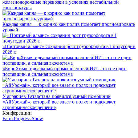
железнодорожные перевозки в условиях нестабильной
конъюнктуры
Каждая капля — к корню: как полив помогает прогнозировать
урожай
«Портовый альянс» сохранил рост грузооборота в I полугодии
2026 г.
«ЕвроХим»: идеальный промышленный ИИ – это не один
поставщик, а сильная экосистема
У аграриев Татарстана появился умный помощник
«АйУрожай», который все знает о полях и подскажет
агрономическое решение
Конференции
Farm Progress Show