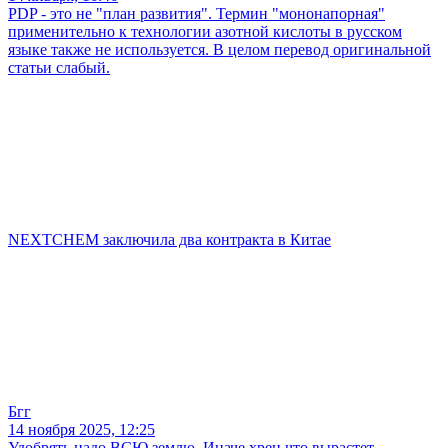
PDP - это не "план развития". Термин "мононапорная"
применительно к технологии азотной кислоты в русском
языке также не используется. В целом перевод оригинальной
статьи слабый.
NEXTCHEM заключила два контракта в Китае
Бгг
14 ноября 2025, 12:25
Удобрять надо ВСЮ землю. Иначе хрен что вырастет.