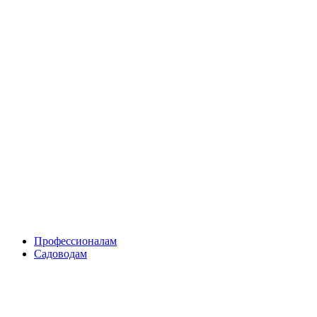
Skip
to
content
Профессионалам
Садоводам