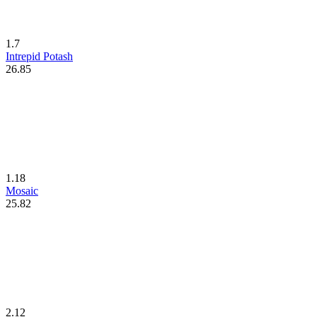
1.7
Intrepid Potash
26.85
1.18
Mosaic
25.82
2.12