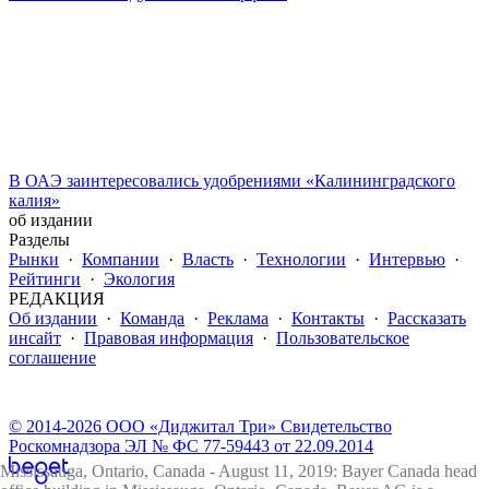
В ОАЭ заинтересовались удобрениями «Калининградского
калия»
об издании
Разделы
Рынки
·
Компании
·
Власть
·
Технологии
·
Интервью
·
Рейтинги
·
Экология
РЕДАКЦИЯ
Об издании
·
Команда
·
Реклама
·
Контакты
·
Рассказать
инсайт
·
Правовая информация
·
Пользовательское
соглашение
© 2014-2026 ООО «Диджитал Три» Свидетельство
Роскомнадзора ЭЛ № ФС 77-59443 от 22.09.2014
Mississauga, Ontario, Canada - August 11, 2019: Bayer Canada head