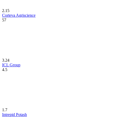
2.15
Corteva Agriscience
57
3.24
ICL Group
4.5
1.7
Intrepid Potash