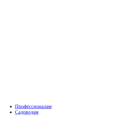
Skip
to
content
Профессионалам
Садоводам