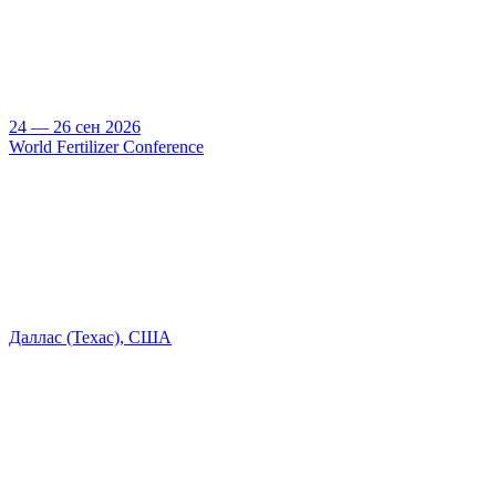
24 — 26 сен 2026
World Fertilizer Conference
Даллас (Техас), США