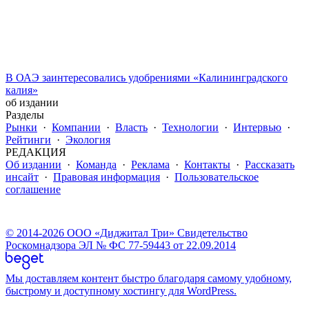
В ОАЭ заинтересовались удобрениями «Калининградского
калия»
об издании
Разделы
Рынки
·
Компании
·
Власть
·
Технологии
·
Интервью
·
Рейтинги
·
Экология
РЕДАКЦИЯ
Об издании
·
Команда
·
Реклама
·
Контакты
·
Рассказать
инсайт
·
Правовая информация
·
Пользовательское
соглашение
© 2014-2026 ООО «Диджитал Три» Свидетельство
Роскомнадзора ЭЛ № ФС 77-59443 от 22.09.2014
Мы доставляем контент быстро благодаря самому удобному,
быстрому и доступному хостингу для WordPress.