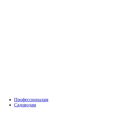
Skip
to
content
Профессионалам
Садоводам