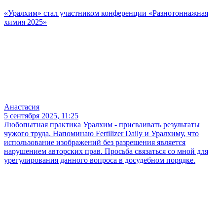
«Уралхим» стал участником конференции «Разнотоннажная
химия 2025»
Анастасия
5 сентября 2025, 11:25
Любопытная практика Уралхим - присваивать результаты
чужого труда. Напоминаю Fertilizer Daily и Уралхиму, что
использование изображений без разрешения является
нарушением авторских прав. Просьба связаться со мной для
урегулирования данного вопроса в досудебном порядке.