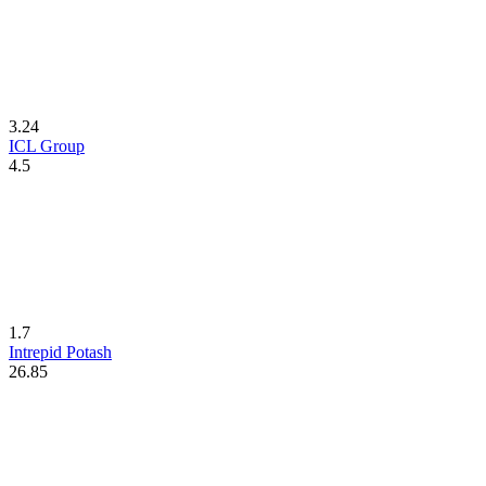
3.24
ICL Group
4.5
1.7
Intrepid Potash
26.85