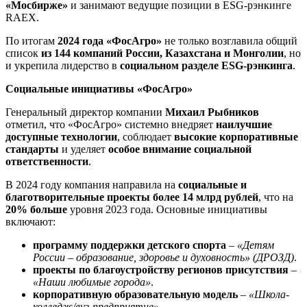
«Мосбирже»
и занимают ведущие позиции в ESG-рэнкинге
RAEX.
По итогам
2024 года
«ФосАгро»
не только возглавила общий
список
из 144 компаний России, Казахстана и Монголии
, но
и укрепила лидерство в
социальном разделе ESG-рэнкинга
.
Социальные инициативы «ФосАгро»
Генеральный директор компании
Михаил Рыбников
отметил, что «ФосАгро» системно внедряет
наилучшие
доступные технологии
, соблюдает
высокие корпоративные
стандарты
и уделяет
особое внимание социальной
ответственности
.
В 2024 году компания направила на
социальные и
благотворительные проекты
более 14 млрд рублей
, что на
20% больше
уровня 2023 года. Основные инициативы
включают:
программу поддержки детского спорта
–
«Детям
России – образование, здоровье и духовность» (ДРОЗД)
.
проекты по благоустройству регионов присутствия
–
«Наши любимые города»
.
корпоративную образовательную модель
–
«Школа-
колледж/вуз-предприятие»
.