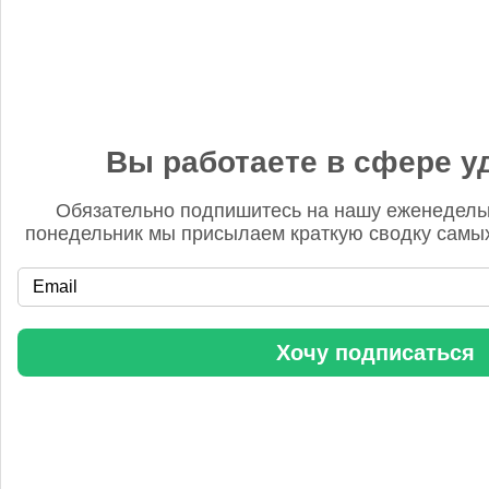
Бгг
14 ноября 2025, 12:25
Удобрять надо ВСЮ землю. Иначе хрен что вырастет.
Доэкономитесь, иккономисты.
Вы работаете в сфере у
Обязательно подпишитесь на нашу еженедель
понедельник мы присылаем краткую сводку самых
«Когнитив Пилот» представил робота для экспресс-анализа
почвы
Хочу подписаться