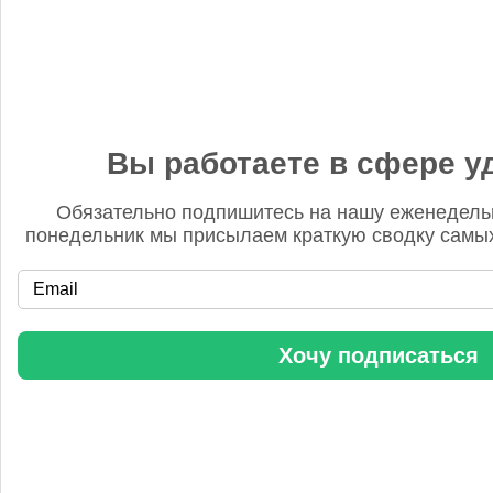
Вы работаете в сфере у
NEXTCHEM заключила два контракта в Китае
Обязательно подпишитесь на нашу еженедель
понедельник мы присылаем краткую сводку самых
Хочу подписаться
Бгг
14 ноября 2025, 12:25
Удобрять надо ВСЮ землю. Иначе хрен что вырастет.
Доэкономитесь, иккономисты.